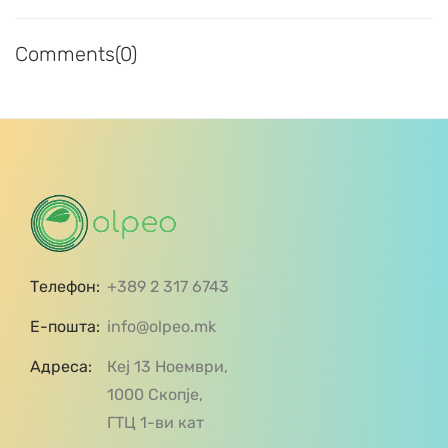
Comments(0)
Телефон:
+389 2 317 6743
Е-пошта:
info@olpeo.mk
Адреса:
Кеј 13 Ноември,
1000 Скопје,
ГТЦ 1-ви кат