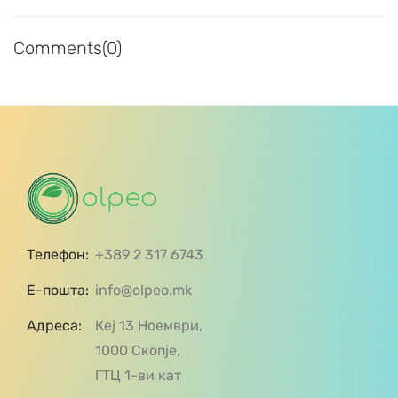
Comments(0)
Телефон:
+389 2 317 6743
Е-пошта:
info@olpeo.mk
Адреса:
Кеј 13 Ноември,
1000 Скопје,
ГТЦ 1-ви кат