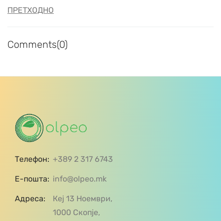
ПРЕТХОДНО
Comments(0)
Телефон:
+389 2 317 6743
Е-пошта:
info@olpeo.mk
Адреса:
Кеј 13 Ноември,
1000 Скопје,