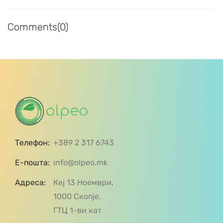
Comments(0)
Телефон:
+389 2 317 6743
Е-пошта:
info@olpeo.mk
Адреса:
Кеј 13 Ноември,
1000 Скопје,
ГТЦ 1-ви кат