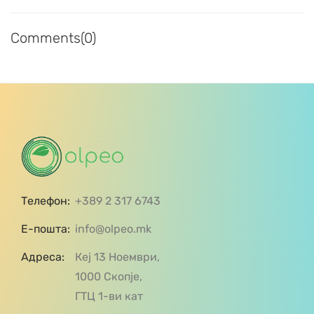
Comments(0)
Телефон:
+389 2 317 6743
Е-пошта:
info@olpeo.mk
Адреса:
Кеј 13 Ноември,
1000 Скопје,
ГТЦ 1-ви кат