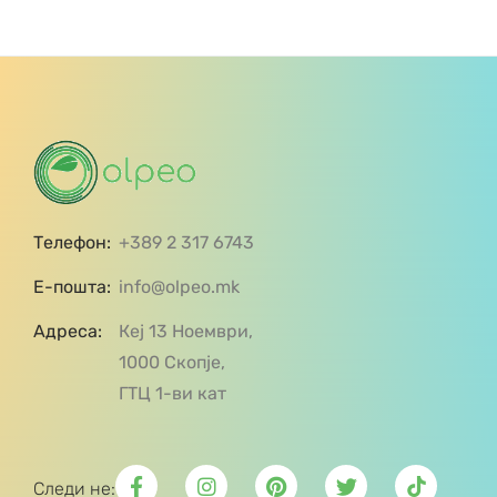
Телефон:
+389 2 317 6743
Е-пошта:
info@olpeo.mk
Адреса:
Кеј 13 Ноември,
1000 Скопје,
ГТЦ 1-ви кат
Следи не: