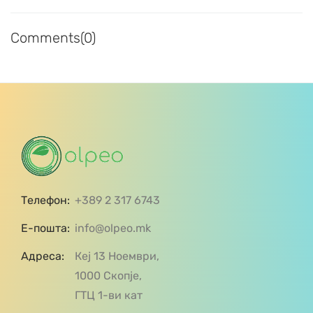
Comments(0)
Телефон:
+389 2 317 6743
Е-пошта:
info@olpeo.mk
Адреса:
Кеј 13 Ноември,
1000 Скопје,
ГТЦ 1-ви кат