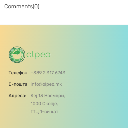
Comments(0)
Телефон:
+389 2 317 6743
Е-пошта:
info@olpeo.mk
Адреса:
Кеј 13 Ноември,
1000 Скопје,
ГТЦ 1-ви кат