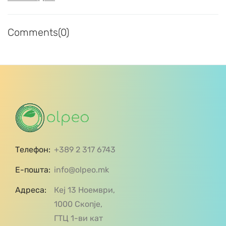
Comments(0)
Телефон:
+389 2 317 6743
Е-пошта:
info@olpeo.mk
Адреса:
Кеј 13 Ноември,
1000 Скопје,
ГТЦ 1-ви кат