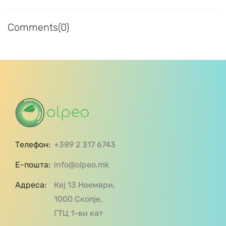
Comments(0)
Телефон:
+389 2 317 6743
Е-пошта:
info@olpeo.mk
Адреса:
Кеј 13 Ноември,
1000 Скопје,
ГТЦ 1-ви кат