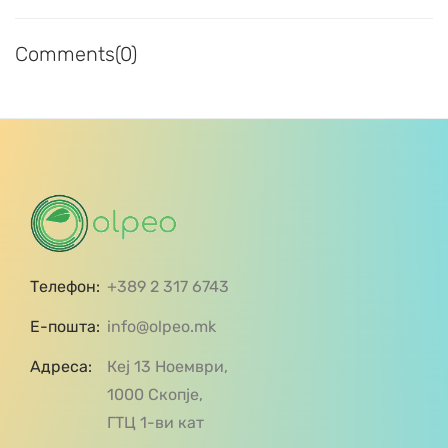
Comments(0)
Телефон:
+389 2 317 6743
Е-пошта:
info@olpeo.mk
Адреса:
Кеј 13 Ноември,
1000 Скопје,
ГТЦ 1-ви кат