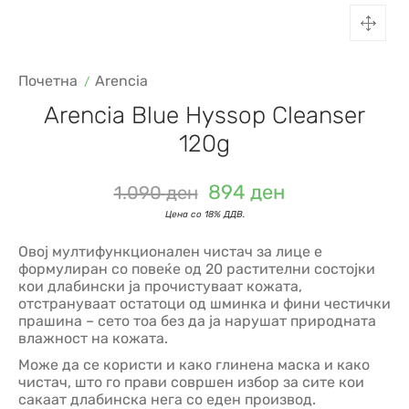
Почетна
Arencia
Arencia Blue Hyssop Cleanser
120g
894
ден
1.090
ден
Овој мултифункционален чистач за лице е
формулиран со повеќе од 20 растителни состојки
кои длабински ја прочистуваат кожата,
отстрануваат остатоци од шминка и фини честички
прашина – сето тоа без да ја нарушат природната
влажност на кожата.
Може да се користи и како глинена маска и како
чистач, што го прави совршен избор за сите кои
сакаат длабинска нега со еден производ.