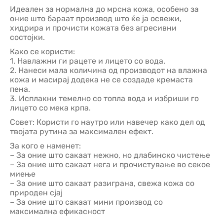
Идеален за нормална до мрсна кожа, особено за
оние што бараат производ што ќе ја освежи,
хидрира и прочисти кожата без агресивни
состојки.
Како се користи:
1. Навлажни ги рацете и лицето со вода.
2. Нанеси мала количина од производот на влажна
кожа и масирај додека не се создаде кремаста
пена.
3. Исплакни темелно со топла вода и избриши го
лицето со мека крпа.
Совет: Користи го наутро или навечер како дел од
твојата рутина за максимален ефект.
За кого е наменет:
– За оние што сакаат нежно, но длабинско чистење
– За оние што сакаат нега и прочистување во секое
миење
– За оние што сакаат разиграна, свежа кожа со
природен сјај
– За оние што сакаат мини производ со
максимална ефикасност