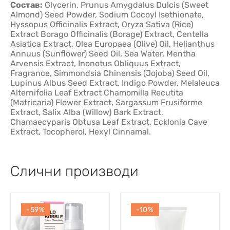
Состав:
Glycerin, Prunus Amygdalus Dulcis (Sweet
Almond) Seed Powder, Sodium Cocoyl Isethionate,
Hyssopus Officinalis Extract, Oryza Sativa (Rice)
Extract Borago Officinalis (Borage) Extract, Centella
Asiatica Extract, Olea Europaea (Olive) Oil, Helianthus
Annuus (Sunflower) Seed Oil, Sea Water, Mentha
Arvensis Extract, Inonotus Obliquus Extract,
Fragrance, Simmondsia Chinensis (Jojoba) Seed Oil,
Lupinus Albus Seed Extract, Indigo Powder, Melaleuca
Alternifolia Leaf Extract Chamomilla Recutita
(Matricaria) Flower Extract, Sargassum Frusiforme
Extract, Salix Alba (Willow) Bark Extract,
Chamaecyparis Obtusa Leaf Extract, Ecklonia Cave
Extract, Tocopherol, Hexyl Cinnamal.
Слични производи
-59%
-10%