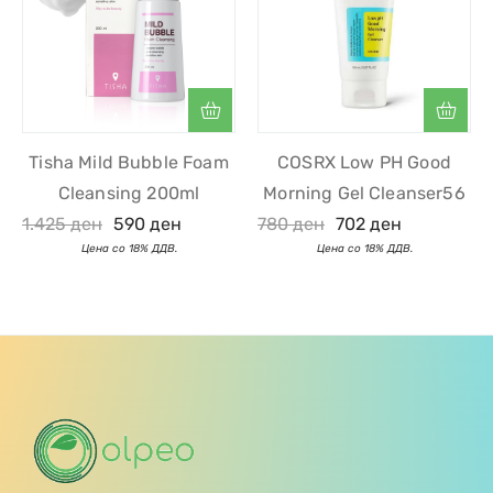
Tisha Mild Bubble Foam
COSRX Low PH Good
Cleansing 200ml
Morning Gel Cleanser56
1.425
ден
590
ден
780
ден
702
ден