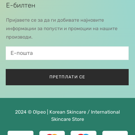
Е-билтен
Пријавете се за да ги добивате најновите
информации за попусти и промоции на нашите
производи.
2024 © Olpeo | Korean Skincare / International
Skincare Store