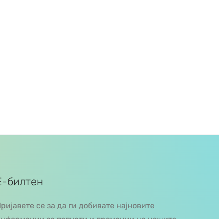
Е-билтен
ријавете се за да ги добивате најновите