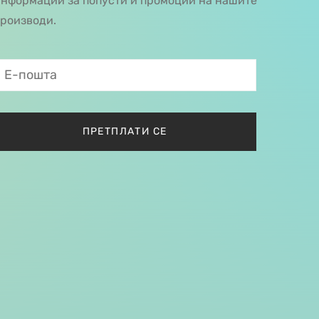
нформации за попусти и промоции на нашите
роизводи.