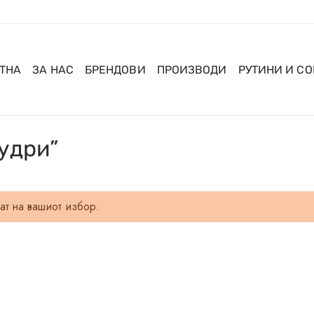
ТНА
ЗА НАС
БРЕНДОВИ
ПРОИЗВОДИ
РУТИНИ И С
удри”
ат на вашиот избор.