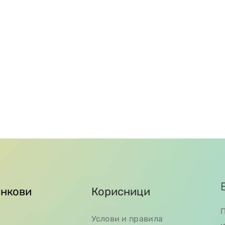
инкови
Корисници
П
Услови и правила