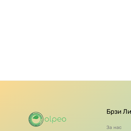
Брзи Л
За нас