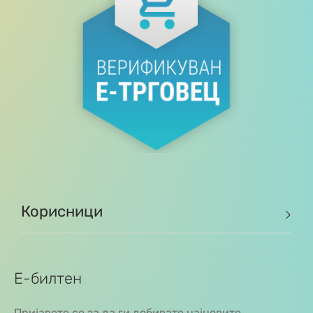
Корисници
Е-билтен
Пријавете се за да ги добивате најновите