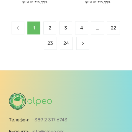
1
2
3
4
…
22
23
24
Телефон:
+389 2 317 6743
Е-пошта:
info@olpeo.mk