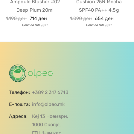
Ampoule Blusher #02
Cushion 25N Mocha
Deep Plum 20ml
SPF40 PA++ 4.5g
1.190
ден
714
ден
1.090
ден
654
ден
Телефон:
+389 2 317 6743
Е-пошта:
info@olpeo.mk
Адреса:
Кеј 13 Ноември,
1000 Скопје,
ГТЦ 1-ви кат