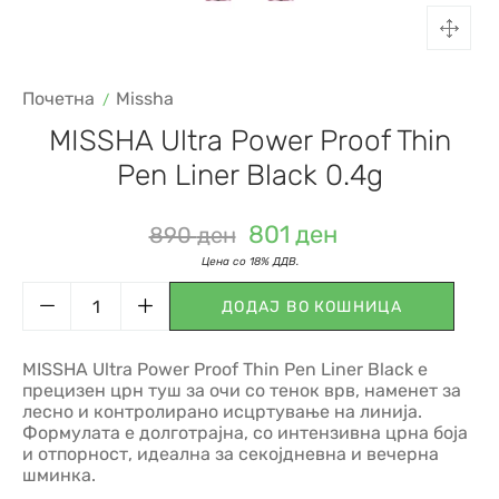
Почетна
Missha
MISSHA Ultra Power Proof Thin
Pen Liner Black 0.4g
801
ден
890
ден
ДОДАЈ ВО КОШНИЦА
MISSHA Ultra Power Proof Thin Pen Liner Black е
прецизен црн туш за очи со тенок врв, наменет за
лесно и контролирано исцртување на линија.
Формулата е долготрајна, со интензивна црна боја
и отпорност, идеална за секојдневна и вечерна
шминка.