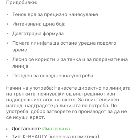
Придобивки:
Тенок врв за прецизно нанесување
Интензивна црна боја
Долготрајна формула
Помага линијата да остане уредна подолго
време
Лесно се користи и за тенка и за подраматична
линија
Погоден за секојдневна употреба
Начин на употреба: Нанесете директно по линијата
на трепките, почнувајќи од внатрешниот кон
надворешниот агол на окото. За поинтензивен
изглед, надградете ја линијата по потреба. По
употреба, добро затворете го производот за да не
се исуши врвот.
Достапност:
Има залиха
Тип:
K-BEAUTY (корејска козметика)
,