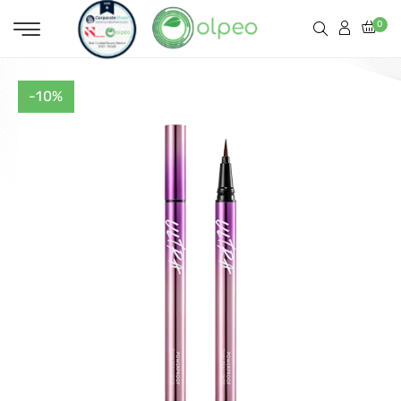
0
-10%