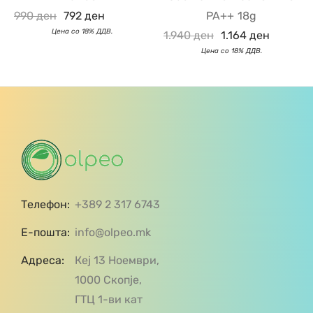
990
ден
792
ден
PA++ 18g
1.940
ден
1.164
ден
Телефон:
+389 2 317 6743
Е-пошта:
info@olpeo.mk
Адреса:
Кеј 13 Ноември,
1000 Скопје,
ГТЦ 1-ви кат