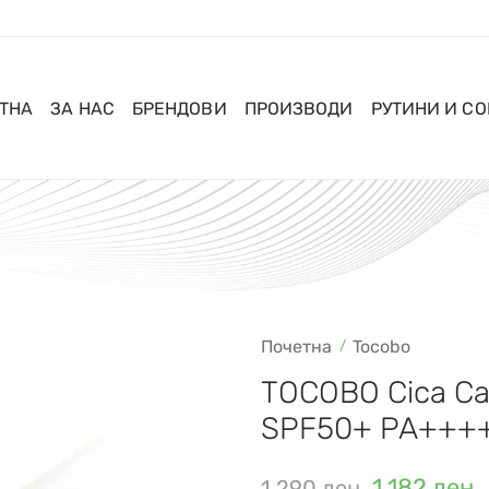
ТНА
ЗА НАС
БРЕНДОВИ
ПРОИЗВОДИ
РУТИНИ И С
Почетна
Tocobo
TOCOBO Cica Ca
SPF50+ PA++++
1.182
ден
1.290
ден