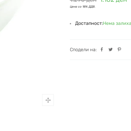
Достапност:
Нема залих
Сподели на: