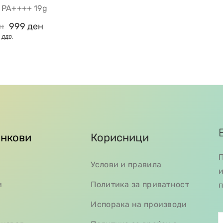
 PA++++ 19g
999
ден
н
инкови
Корисници
П
Услови и правила
и
и
Политика за приватност
п
Испорака на производи