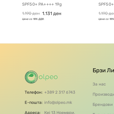
SPF50+ PA++++ 19g
SPF50+
1.131
ден
1.190
ден
1.190
де
Брзи Л
За нас
Телефон:
+389 2 317 6743
Производ
Е-пошта:
info@olpeo.mk
Брендови
Адреса:
Кеј 13 Ноември,