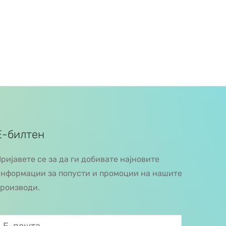
Е-билтен
ријавете се за да ги добивате најновите
нформации за попусти и промоции на нашите
роизводи.