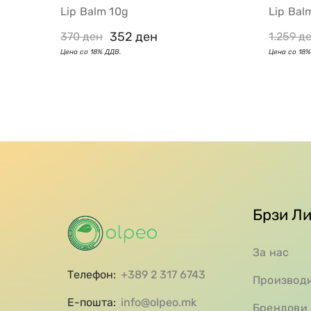
Lip Balm 10g
Lip Bal
352
ден
370
ден
1.259
д
Брзи Л
За нас
Телефон:
+389 2 317 6743
Производ
Е-пошта:
info@olpeo.mk
Брендови