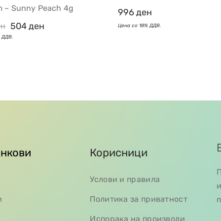
m – Sunny Peach 4g
996
ден
504
ден
ен
инкови
Корисници
П
Услови и правила
и
и
Политика за приватност
п
Испорака на производи