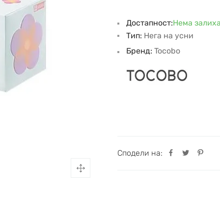
Достапност:
Нема залих
Тип:
Нега на усни
Бренд:
Tocobo
Сподели на: