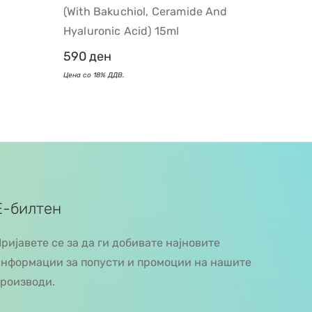
(with Bakuchiol, Ceramide And
Hyaluronic Acid) 15ml
590
ден
Е-билтен
ријавете се за да ги добивате најновите
нформации за попусти и промоции на нашите
роизводи.