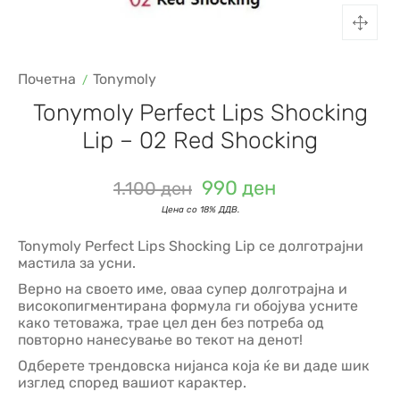
Почетна
Tonymoly
Tonymoly Perfect Lips Shocking
Lip – 02 Red Shocking
990
ден
1.100
ден
Tonymoly Perfect Lips Shocking Lip се долготрајни
мастила за усни.
Верно на своето име, оваа супер долготрајна и
високопигментирана формула ги обојува усните
како тетоважа, трае цел ден без потреба од
повторно нанесување во текот на денот!
Одберете трендовска нијанса која ќе ви даде шик
изглед според вашиот карактер.