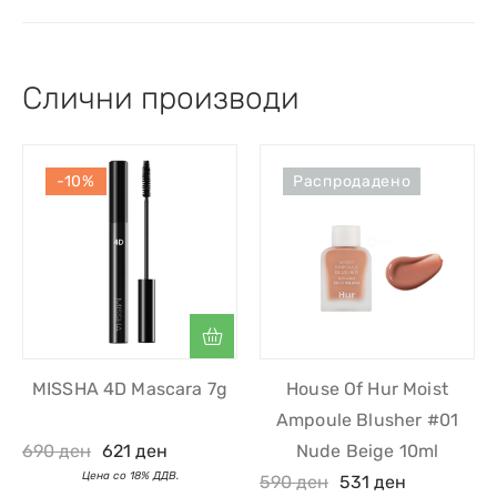
Слични производи
-10%
Распродадено
MISSHA 4D Mascara 7g
House Of Hur Moist
Ampoule Blusher #01
690
ден
621
ден
Nude Beige 10ml
590
ден
531
ден