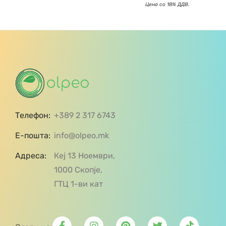
Телефон:
+389 2 317 6743
Е-пошта:
info@olpeo.mk
Адреса:
Кеј 13 Ноември,
1000 Скопје,
ГТЦ 1-ви кат