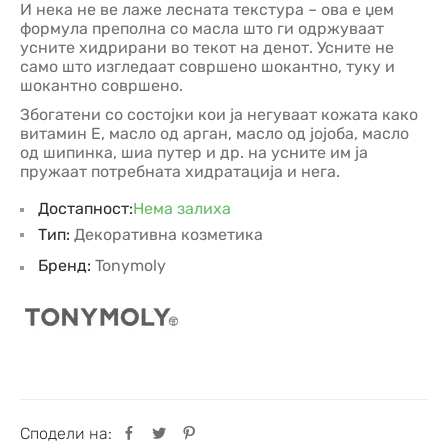
И нека не ве лаже лесната текстура – ова е џем
формула преполна со масла што ги одржуваат
усните хидрирани во текот на денот. Усните не
само што изгледаат совршено шокантно, туку и
шокантно совршено.
Збогатени со состојки кои ја негуваат кожата како
витамин Е, масло од арган, масло од јојоба, масло
од шипинка, шиа путер и др. на усните им ја
пружаат потребната хидратација и нега.
Достапност:
Нема залиха
Тип:
Декоративна козметика
Бренд:
Tonymoly
Сподели на: