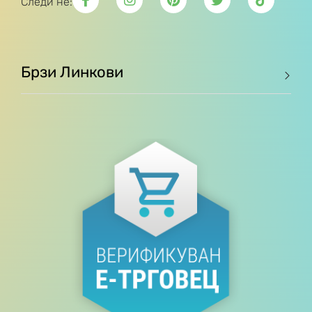
Следи не:
Брзи Линкови