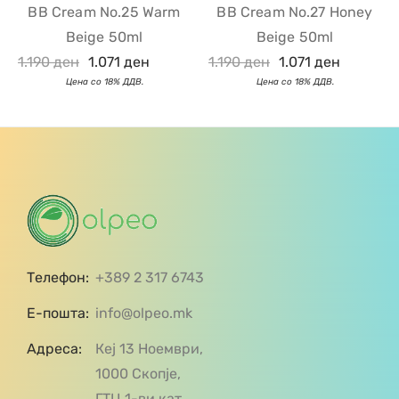
BB Cream No.25 Warm
BB Cream No.27 Honey
Beige 50ml
Beige 50ml
1.190
ден
1.071
ден
1.190
ден
1.071
ден
Телефон:
+389 2 317 6743
Е-пошта:
info@olpeo.mk
Адреса:
Кеј 13 Ноември,
1000 Скопје,
ГТЦ 1-ви кат