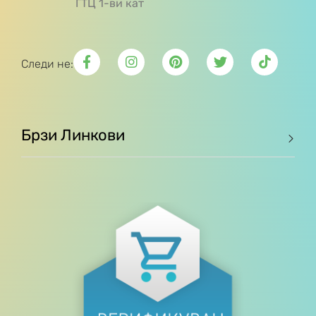
ГТЦ 1-ви кат
Следи не:
Брзи Линкови