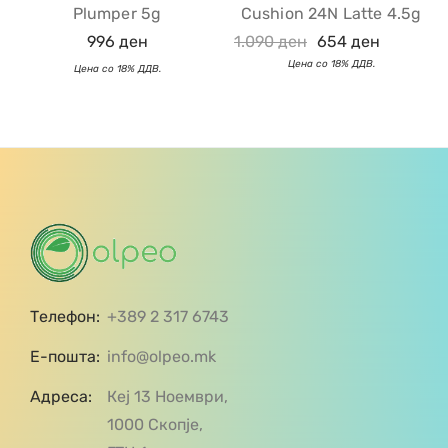
Plumper 5g
Cushion 24N Latte 4.5g
996
ден
1.090
ден
654
ден
Телефон:
+389 2 317 6743
Е-пошта:
info@olpeo.mk
Адреса:
Кеј 13 Ноември,
1000 Скопје,