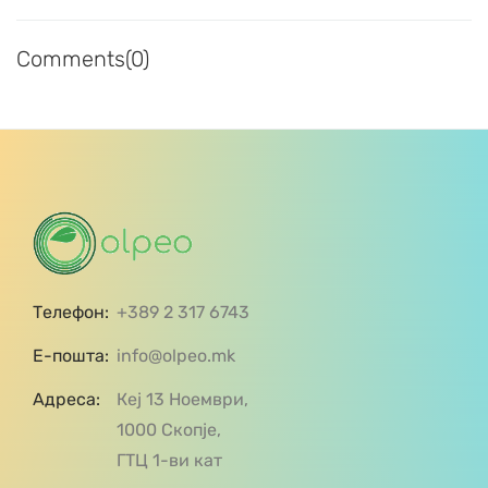
Comments(0)
Телефон:
+389 2 317 6743
Е-пошта:
info@olpeo.mk
Адреса:
Кеј 13 Ноември,
1000 Скопје,
ГТЦ 1-ви кат