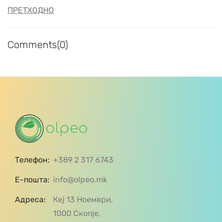
ПРЕТХОДНО
Comments(0)
Телефон:
+389 2 317 6743
Е-пошта:
info@olpeo.mk
Адреса:
Кеј 13 Ноември,
1000 Скопје,