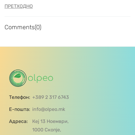
ПРЕТХОДНО
Comments(0)
Телефон:
+389 2 317 6743
Е-пошта:
info@olpeo.mk
Адреса:
Кеј 13 Ноември,
1000 Скопје,