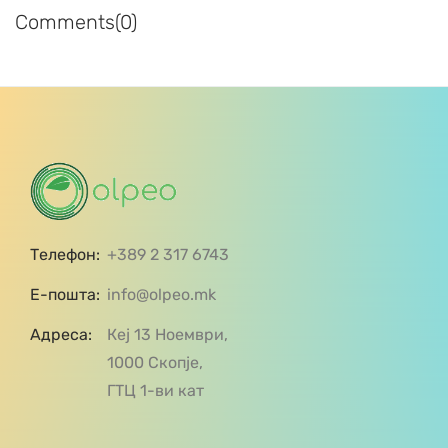
Comments(0)
Телефон:
+389 2 317 6743
Е-пошта:
info@olpeo.mk
Адреса:
Кеј 13 Ноември,
1000 Скопје,
ГТЦ 1-ви кат