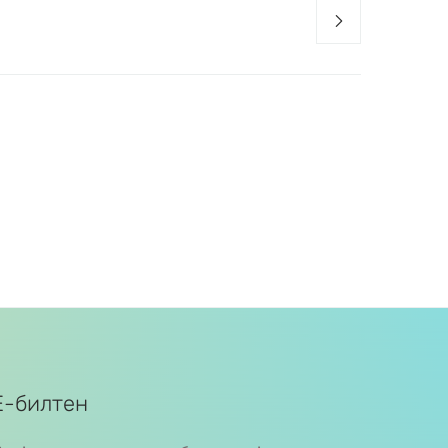
Е-билтен