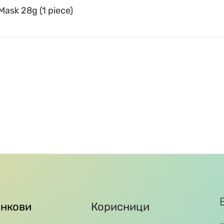
ask 28g (1 piece)
инкови
Корисници