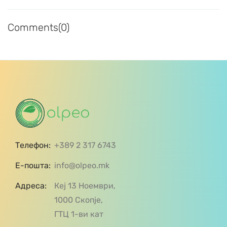
Comments(0)
Телефон:
+389 2 317 6743
Е-пошта:
info@olpeo.mk
Адреса:
Кеј 13 Ноември,
1000 Скопје,
ГТЦ 1-ви кат