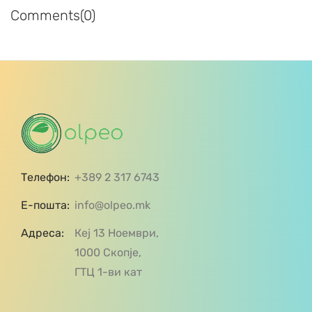
Comments(0)
Телефон:
+389 2 317 6743
Е-пошта:
info@olpeo.mk
Адреса:
Кеј 13 Ноември,
1000 Скопје,
ГТЦ 1-ви кат