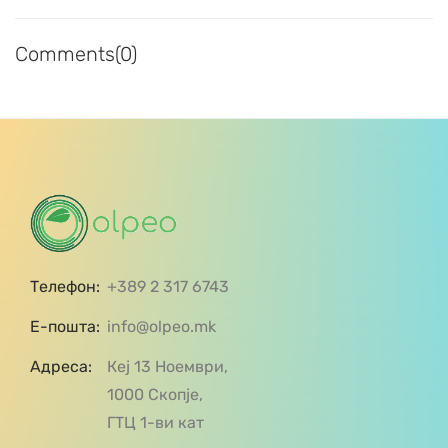
Comments(0)
Телефон:
+389 2 317 6743
Е-пошта:
info@olpeo.mk
Адреса:
Кеј 13 Ноември,
1000 Скопје,
ГТЦ 1-ви кат