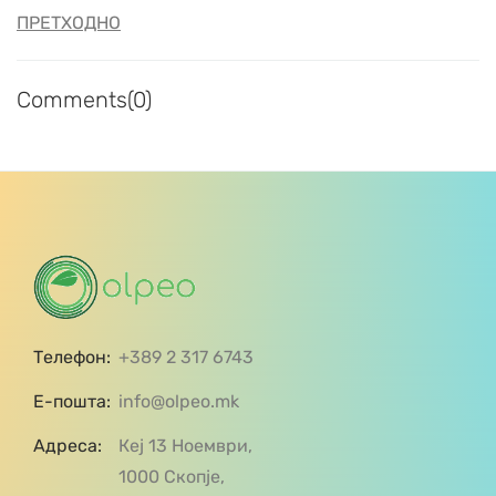
ПРЕТХОДНО
Comments(0)
Телефон:
+389 2 317 6743
Е-пошта:
info@olpeo.mk
Адреса:
Кеј 13 Ноември,
1000 Скопје,