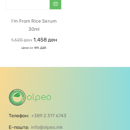
I’m From Rice Serum
30ml
1.458
ден
1.620
ден
Телефон:
+389 2 317 6743
Е-пошта:
info@olpeo.mk