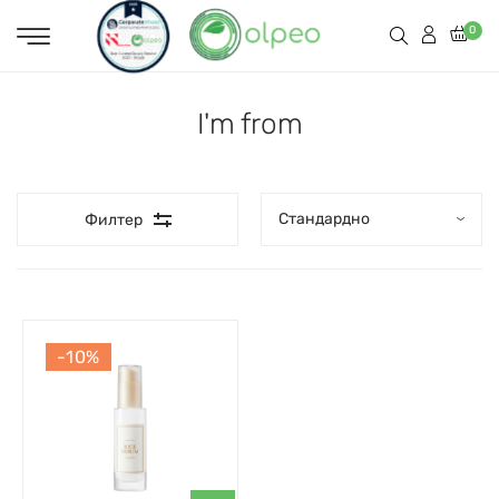
0
I'm from
Филтер
-10%