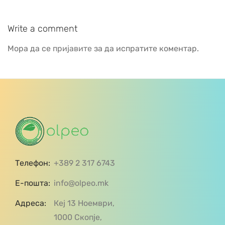
Write a comment
Мора да се
пријавите
за да испратите коментар.
Телефон:
+389 2 317 6743
Е-пошта:
info@olpeo.mk
Адреса:
Кеј 13 Ноември,
1000 Скопје,