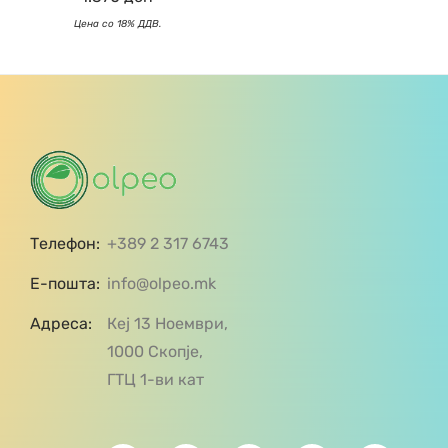
Телефон:
+389 2 317 6743
Е-пошта:
info@olpeo.mk
Адреса:
Кеј 13 Ноември,
1000 Скопје,
ГТЦ 1-ви кат