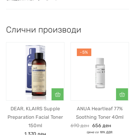
Слични производи
-5%
DEAR, KLAIRS Supple
ANUA Heartleaf 77%
Preparation Facial Toner
Soothing Toner 40ml
150ml
690
ден
656
ден
1.370
ден