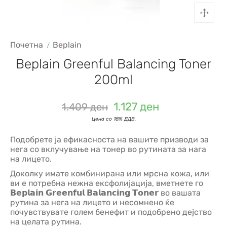
Почетна
Beplain
Beplain Greenful Balancing Toner
200ml
1.127
ден
1.409
ден
Подобрете ја ефикасноста на вашите призводи за
нега со вклучување на тонер во рутината за нага
на лицето.
Доколку имате комбинирана или мрсна кожа, или
ви е потребна нежна ексфолијација, вметнете го
𝗕𝗲𝗽𝗹𝗮𝗶𝗻 𝗚𝗿𝗲𝗲𝗻𝗳𝘂𝗹 𝗕𝗮𝗹𝗮𝗻𝗰𝗶𝗻𝗴 𝗧𝗼𝗻𝗲𝗿 во вашата
рутина за нега на лицето и несомнено ќе
почувствувате голем бенефит и подобрено дејство
на целата рутина.