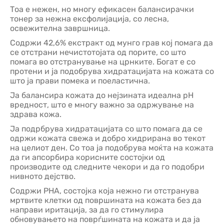
Тоа е нежен, но многу ефикасен балансирачки
тонер за нежна ексфолијација, со лесна,
освежителна завршница.
Содржи 42,6% екстракт од мунго грав кој помага да
се отстрани нечистотојата од порите, со што
помага во отстранување на црнките. Богат е со
протени и ја подобрува хидратацијата на кожата со
што ја прави помека и поеластична.
Ја балансира кожата до нејзината идеална pH
вредност, што е многу важно за одржување на
здрава кожа.
Ја подрбрува хидратацијата со што помага да се
одржи кожата свежа и добро хидрирана во текот
на целиот ден. Со тоа ја подобрува моќта на кожата
да ги апсорбира корисните состојки од
производите од следните чекори и да го подобри
нивното дејство.
Содржи PHA, состојка која нежно ги отстранува
мртвите клетки од површината на кожата без да
направи иритација, за да го стимулира
обновувањето на поврѓшината на кожата и да ја