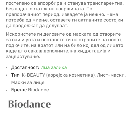
постепено се апсорбира и станува транспарентна,
без воден остаток на површината. По
препорачаниот период, извадете ја нежно. Нема
потреба од миење, оставете ги активните состојки
да продолжат да делуваат.
Искористeте ги деловите од маската од отворите
за очи и уста и поставете ги на страните на носот,
под очите, на вратот или на било кој дел од лицето
каде што сакаш дополнителна хидратација и
зацврстување.
Достапност:
Има залиха
Тип:
K-BEAUTY (корејска козметика)
,
Лист-маски
,
Маски за лице
Бренд:
Biodance