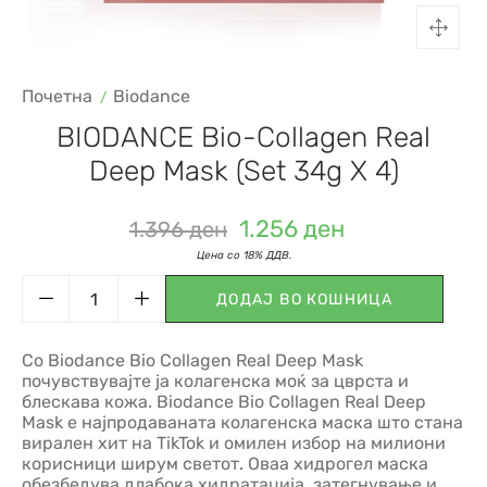
Почетна
Biodance
BIODANCE Bio-Collagen Real
Deep Mask (set 34g X 4)
1.256
ден
1.396
ден
ДОДАЈ ВО КОШНИЦА
Со Biodance Bio Collagen Real Deep Mask
почувствувајте ја колагенска моќ за цврста и
блескава кожа. Biodance Bio Collagen Real Deep
Mask е најпродаваната колагенска маска што стана
вирален хит на TikTok и омилен избор на милиони
корисници ширум светот. Оваа хидрогел маска
обезбедува длабока хидратација, затегнување и