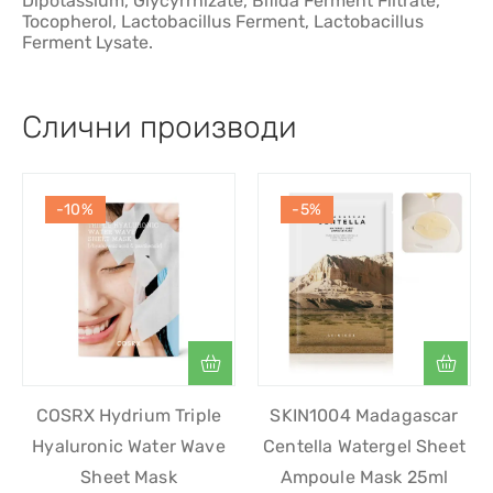
Dipotassium, Glycyrrhizate, Bifida Ferment Filtrate,
Tocopherol, Lactobacillus Ferment, Lactobacillus
Ferment Lysate.
Слични производи
-10%
-5%
COSRX Hydrium Triple
SKIN1004 Madagascar
Hyaluronic Water Wave
Centella Watergel Sheet
Sheet Mask
Ampoule Mask 25ml