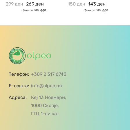
299
ден
269
ден
150
ден
143
ден
Телефон:
+389 2 317 6743
Е-пошта:
info@olpeo.mk
Адреса:
Кеј 13 Ноември,
1000 Скопје,
ГТЦ 1-ви кат