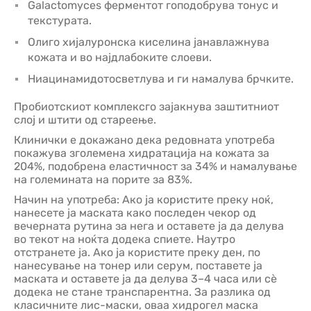
Galactomyces ферментот гоподобрува тонус и
текстурата.
Олиго хијалуронска киселина јанавлажнува
кожата и во најдлабоките слоеви.
Ниацинамидотосветлува и ги намалува брчките.
Пробиотскиот комплексго зајакнува заштитниот
слој и штити од стареење.
Клинички е докажано дека редовната употреба
покажува зголемена хидратација на кожата за
204%, подобрена еластичност за 34% и намалување
на големината на порите за 83%.
Начин на употреба: Ако ја користите преку ноќ,
нанесете ја маската како последен чекор од
вечерната рутина за нега и оставете ја да делува
во текот на ноќта додека спиете. Наутро
отстранете ја. Ако ја користите преку ден, по
нанесување на тонер или серум, поставете ја
маската и оставете ја да делува 3–4 часа или сè
додека не стане транспарентна. За разлика од
класичните лис-маски, оваа хидрогел маска