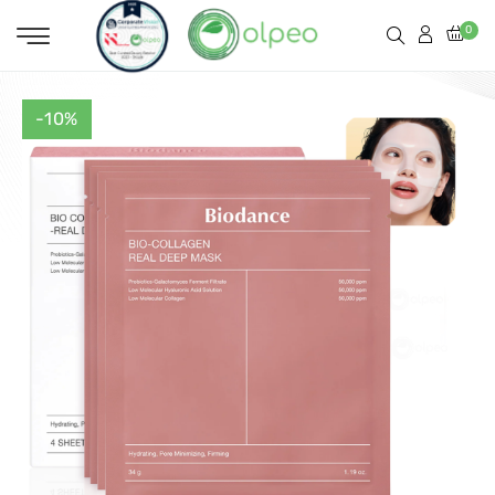
0
-10%