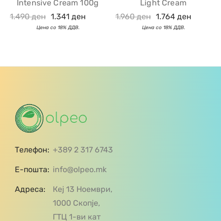
Intensive Cream 100g
Light Cream
1.490
ден
1.341
ден
1.960
ден
1.764
ден
Телефон:
+389 2 317 6743
Е-пошта:
info@olpeo.mk
Адреса:
Кеј 13 Ноември,
1000 Скопје,
ГТЦ 1-ви кат