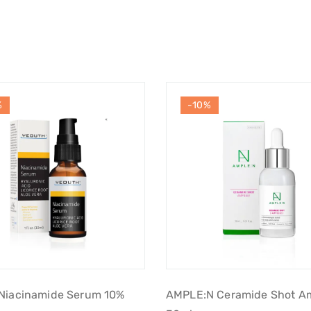
%
-10%
Niacinamide Serum 10%
AMPLE:N Ceramide Shot A