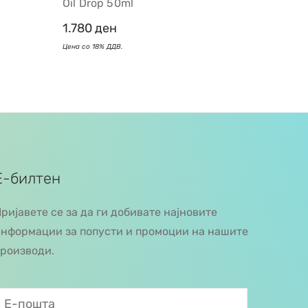
Oil Drop 50ml
1.780
ден
Е-билтен
ријавете се за да ги добивате најновите
нформации за попусти и промоции на нашите
роизводи.