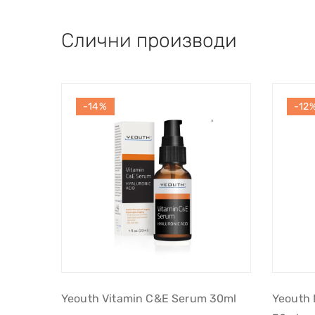
Слични производи
-14%
-12
Yeouth Vitamin C&E Serum 30ml
Yeouth 