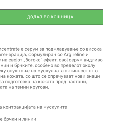
ДОДАЈ ВО КОШНИЦА
ncentrate е серум за подмладување со висока
генерација, формулиран со Argireline и
на својот „ботокс“ ефект, овој серум видливо
нии и брчките, особено во пределот околу
реку опуштање на мускулната активност што
на кожата, со што се спречуваат нови знаци
за подготовка на кожата пред настани,
вата на темни кругови.
а контракцијата на мускулите
е брчки и линии