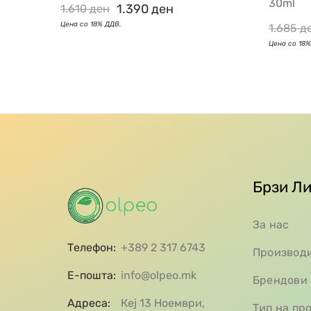
30ml
1.390
ден
1.610
ден
1.685
д
Брзи Л
За нас
Телефон:
+389 2 317 6743
Производ
Е-пошта:
info@olpeo.mk
Брендови
Адреса:
Кеј 13 Ноември,
Тип на пр