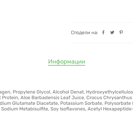
Сподели на:
Информации
agen, Propylene Glycol, Alcohol Denat, Hydroxyethylcellulo
rotein, Aloe Barbadensis Leaf Juice, Crocus Chrysanthus 
ium Glutamate Diacetate, Potassium Sorbate, Polysorbate 80,
Sodium Metabisulfite, Soy Isoflavones, Acetyl Hexapeptide-