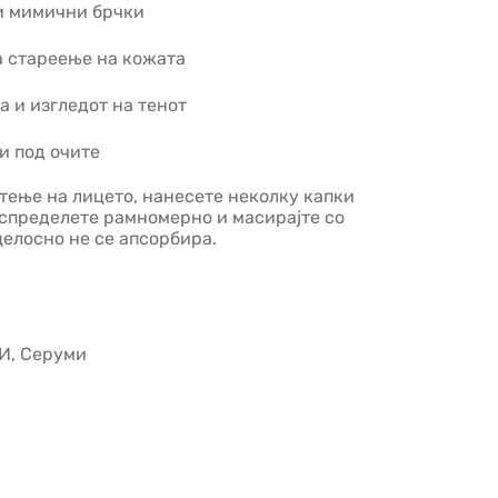
ви мимични брчки
а стареење на кожата
а и изгледот на тенот
и под очите
стење на лицето, нанесете неколку капки
аспределете рамномерно и масирајте со
елосно не се апсорбира.
И
,
Серуми