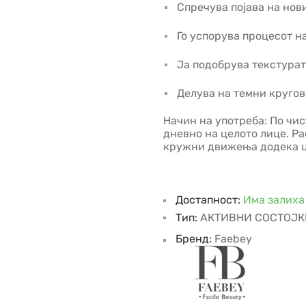
Спречува појава на но
Го успорува процесот н
Ја подобрува текстурат
Делува на темни кругов
Начин на употреба: По чи
дневно на целото лице. Р
кружни движења додека ц
Достапност:
Има залиха
Тип:
АКТИВНИ СОСТОЈК
Бренд:
Faebey