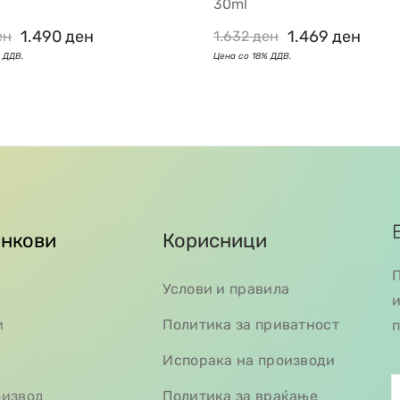
30ml
1.490
ден
1.469
ден
ен
1.632
ден
инкови
Корисници
П
Услови и правила
и
и
Политика за приватност
п
Испорака на производи
оизвод
Политика за враќање