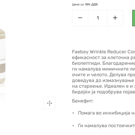
Faebey Wrinkle Reducer Co
ефикасност за клеточна ре
биопептиди. Благодарение 
ги намалува мимичните ли
очите и челото. Делува п
доведува до измазнување 
на стареење. Идеален е и 
бидејќи ја подобрува поја
Бенефит:
Помага во инхибиција н
Ги намалува постоечкит