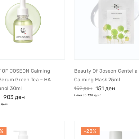
 OF JOSEON Calming
Beauty Of Joseon Centella 
 Serum Green Tea – HA
Calming Mask 25ml
151
ден
enol 30ml
159
ден
903
ден
н
5%
-28%