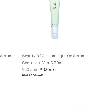
 Serum :
Beauty Of Joseon Light On Serum :
Centella + Vita C 30ml
903
ден
950
ден