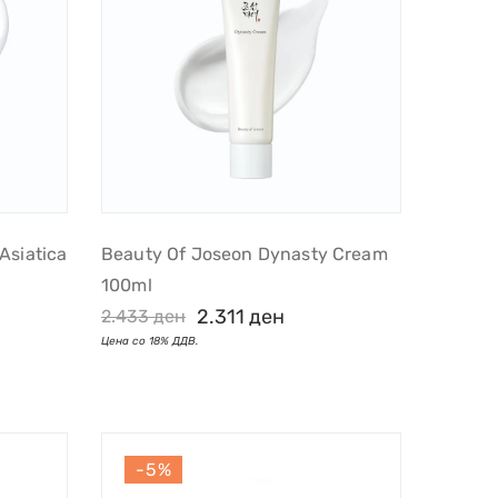
Asiatica
Beauty Of Joseon Dynasty Cream
100ml
2.311
ден
2.433
ден
-5%