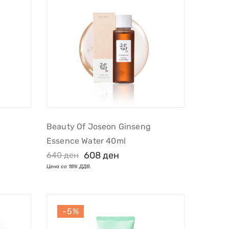
Beauty Of Joseon Ginseng
Essence Water 40ml
608
ден
640
ден
-5%