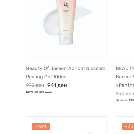
Beauty Of Joseon Apricot Blossom
BEAUTY
Peeling Gel 100ml
Barrier
941
ден
990
ден
+Panth
950
де
-16%
-2