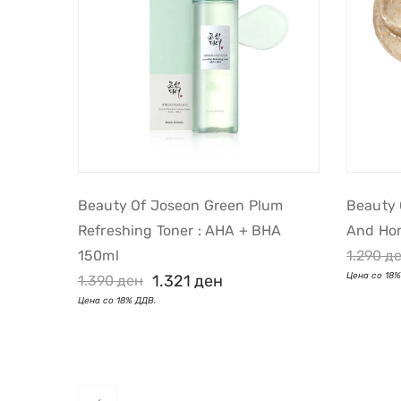
Beauty Of Joseon Green Plum
Beauty 
Refreshing Toner : AHA + BHA
And Ho
150ml
1.290
д
1.321
ден
1.390
ден