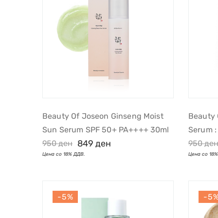
Beauty Of Joseon Ginseng Moist
Beauty 
Sun Serum SPF 50+ PA++++ 30ml
Serum :
849
ден
950
ден
950
де
-5%
-5