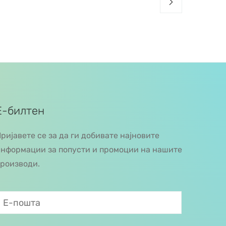
Е-билтен
ријавете се за да ги добивате најновите
нформации за попусти и промоции на нашите
роизводи.