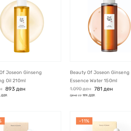
Of Joseon Ginseng
Beauty Of Joseon Ginseng
ng Oil 210ml
Essence Water 150ml
893
ден
781
ден
н
1.090
ден
%
-11%