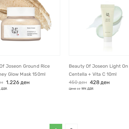
Of Joseon Ground Rice
Beauty Of Joseon Light On
ney Glow Mask 150ml
Centella + Vita C 10ml
1.226
ден
428
ден
ен
450
ден