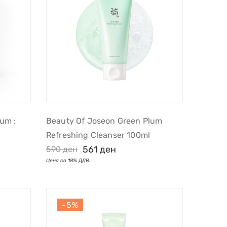
um :
Beauty Of Joseon Green Plum
Refreshing Cleanser 100ml
561
ден
590
ден
-5%