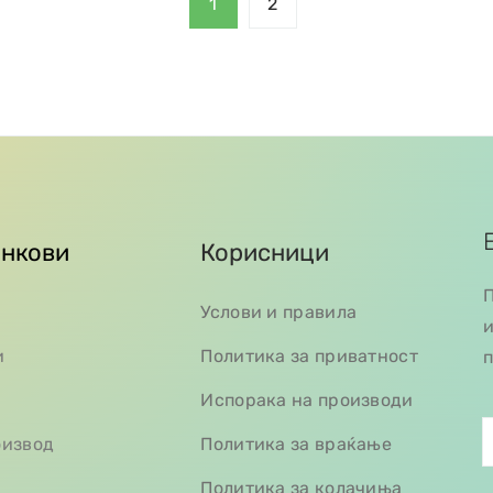
1
2
инкови
Корисници
П
Услови и правила
и
и
Политика за приватност
п
Испорака на производи
оизвод
Политика за враќање
Политика за колачиња