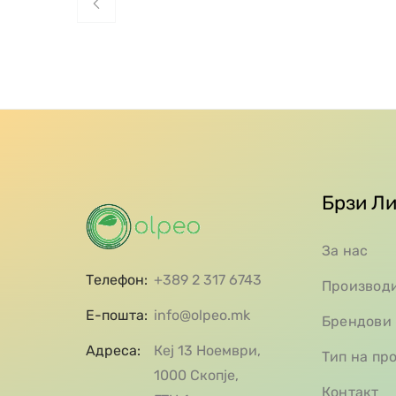
Брзи Л
За нас
Телефон:
+389 2 317 6743
Производ
Е-пошта:
info@olpeo.mk
Брендови
Адреса:
Кеј 13 Ноември,
Тип на пр
1000 Скопје,
Контакт