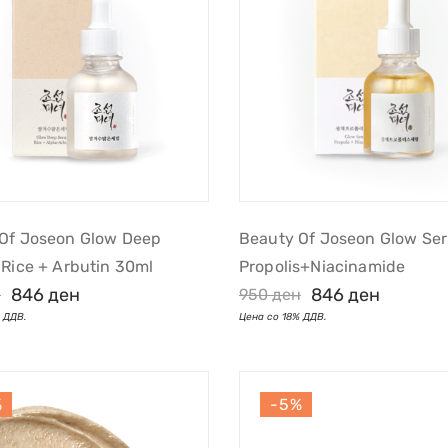
Of Joseon Glow Deep
Beauty Of Joseon Glow Ser
 Rice + Arbutin 30ml
Propolis+Niacinamide
846
ден
846
ден
н
950
ден
%
-5%