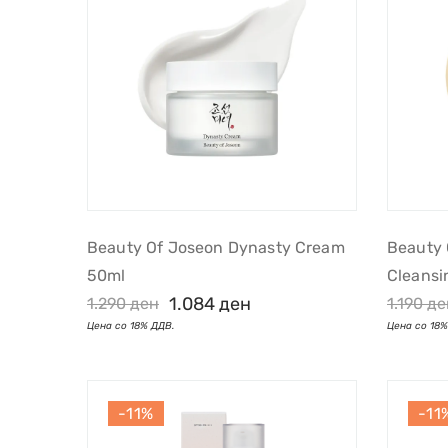
Beauty Of Joseon Dynasty Cream
Beauty 
50ml
Cleansi
1.084
ден
1.290
ден
1.190
де
-11%
-11