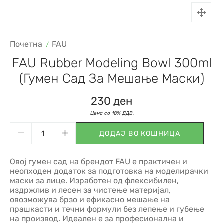
Почетна
FAU
FAU Rubber Modeling Bowl 300ml
(гумен Сад За Мешање Маски)
230
ден
ДОДАЈ ВО КОШНИЦА
Овој гумен сад на брендот FAU е практичен и
неопходен додаток за подготовка на моделирачки
маски за лице. Изработен од флексибилен,
издржлив и лесен за чистење материјал,
овозможува брзо и ефикасно мешање на
прашкасти и течни формули без лепење и губење
на производ. Идеален е за професионална и