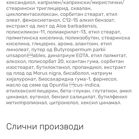
хександиол, каприлен/капрински/миристички/
стеарински триглицерид, сквалан,
циклопентасилоксан, сорбитан стеарат, етил
олеат, феноксиетанол, C12-15 алкил бензоат,
екстракт од лист од Aloe barbadensis,
полисиликон-11, полиакрилат-13, етил стеарат,
палмитинска киселина, полиизобутен, стеаринска
киселина, глицерин, арома, алантоин, етил
линолеат, путер од Butyrospermum parkii
unsaponiables, динатриум EDTA, етил палмитат,
алкохол, полисорбат 20, ксантан гума, сорбитан
изостеарат, бутилоктанол, пропандиол, екстракт
од плод од Morus nigra, бисаболол, натриум
хијалуронат, биосахаридна гума-1, фарнесол,
масло од семе од Opuntia cus-indica,
етилхексилглицерин, бета-глукан, глутатион, амил
цинамал, еугенол, бензил салицилат, бутилфенил
метилпропионал, цитронелол, хексил цинамал.
Слични производи