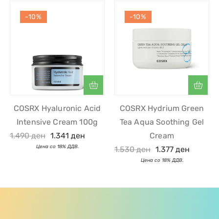
-10%
-10%
COSRX Hyaluronic Acid
COSRX Hydrium Green
Intensive Cream 100g
Tea Aqua Soothing Gel
1.490
ден
1.341
ден
Cream
1.530
ден
1.377
ден