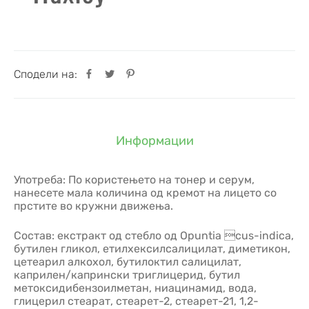
Сподели на:
Информации
Употреба: По користењето на тонер и серум,
нанесете мала количина од кремот на лицето со
прстите во кружни движења.
Состав: екстракт од стебло од Opuntia cus-indica,
бутилен гликол, етилхексилсалицилат, диметикон,
цетеарил алкохол, бутилоктил салицилат,
каприлен/капрински триглицерид, бутил
метоксидибензоилметан, ниацинамид, вода,
глицерил стеарат, стеарет-2, стеарет-21, 1,2-