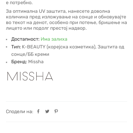
е потребно.
За оптимална UV заштита, нанесете доволна
количина пред изложување на сонце и обновувајте
во текот на денот, особено при потење, бришење на
лицето или подолг престој надвор.
Достапност:
Има залиха
Тип:
K-BEAUTY (корејска козметика)
,
Заштита од
сонце/ББ креми
Бренд:
Missha
Сподели на: