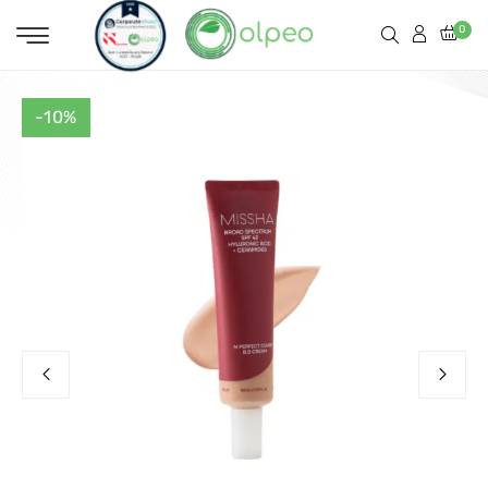
0
-10%