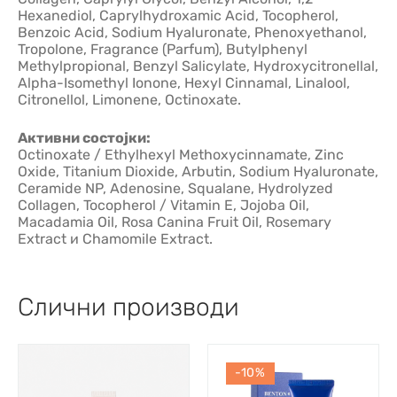
Hexanediol, Caprylhydroxamic Acid, Tocopherol,
Benzoic Acid, Sodium Hyaluronate, Phenoxyethanol,
Tropolone, Fragrance (Parfum), Butylphenyl
Methylpropional, Benzyl Salicylate, Hydroxycitronellal,
Alpha-Isomethyl Ionone, Hexyl Cinnamal, Linalool,
Citronellol, Limonene, Octinoxate.
Активни состојки:
Octinoxate / Ethylhexyl Methoxycinnamate, Zinc
Oxide, Titanium Dioxide, Arbutin, Sodium Hyaluronate,
Ceramide NP, Adenosine, Squalane, Hydrolyzed
Collagen, Tocopherol / Vitamin E, Jojoba Oil,
Macadamia Oil, Rosa Canina Fruit Oil, Rosemary
Extract и Chamomile Extract.
Слични производи
-10%