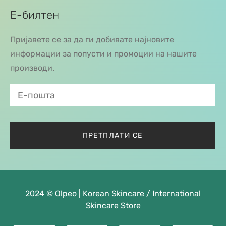
Е-билтен
Пријавете се за да ги добивате најновите
информации за попусти и промоции на нашите
производи.
2024 © Olpeo | Korean Skincare / International
Skincare Store