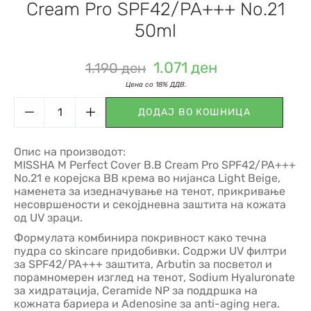
Cream Pro SPF42/PA+++ No.21
50ml
1.071
ден
1.190
ден
ДОДАЈ ВО КОШНИЦА
Опис на производот:
MISSHA M Perfect Cover B.B Cream Pro SPF42/PA+++
No.21 е корејска BB крема во нијанса Light Beige,
наменета за изедначување на тенот, прикривање
несовршености и секојдневна заштита на кожата
од UV зраци.
Формулата комбинира покривност како течна
пудра со skincare придобивки. Содржи UV филтри
за SPF42/PA+++ заштита, Arbutin за посветол и
порамномерен изглед на тенот, Sodium Hyaluronate
за хидратација, Ceramide NP за поддршка на
кожната бариера и Adenosine за anti-aging нега.