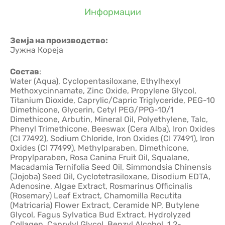
Информации
Земја на производство:
Јужна Кореја
Состав
:
Water (Aqua), Cyclopentasiloxane, Ethylhexyl
Methoxycinnamate, Zinc Oxide, Propylene Glycol,
Titanium Dioxide, Caprylic/Capric Triglyceride, PEG-10
Dimethicone, Glycerin, Cetyl PEG/PPG-10/1
Dimethicone, Arbutin, Mineral Oil, Polyethylene, Talc,
Phenyl Trimethicone, Beeswax (Cera Alba), Iron Oxides
(CI 77492), Sodium Chloride, Iron Oxides (CI 77491), Iron
Oxides (CI 77499), Methylparaben, Dimethicone,
Propylparaben, Rosa Canina Fruit Oil, Squalane,
Macadamia Ternifolia Seed Oil, Simmondsia Chinensis
(Jojoba) Seed Oil, Cyclotetrasiloxane, Disodium EDTA,
Adenosine, Algae Extract, Rosmarinus Officinalis
(Rosemary) Leaf Extract, Chamomilla Recutita
(Matricaria) Flower Extract, Ceramide NP, Butylene
Glycol, Fagus Sylvatica Bud Extract, Hydrolyzed
Collagen, Caprylyl Glycol, Benzyl Alcohol, 1,2-