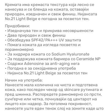
Кремата има кремаста текстура која лесно се
нанесува и се бленда на кожата, оставајќи
природен, изедначен и свеж финиш. Нијансата
No.21 Light Beige е погодна за посветол тен.
Придобивки:
• Изедначува тен и прикрива несовршености
• Дава природен и свеж финиш
• Обезбедува SPF42/PA+++ UV заштита
• Помага кожата да изгледа посветло и
порамномерно
• Ја хидрира кожата со Sodium Hyaluronate
• Ја поддржува кожната бариера со Ceramide NP
• Содржи Adenosine за anti-aging нега
• Погодна е за секојдневна употреба
• Нијанса No.21 Light Beige за посветол тен
Начин на употреба:
Нанесете мала количина на чиста и подготвена
кожа, како последен чекор од skincare рутината и
пред шминка. Распоредете рамномерно со прсти,
сунѓерче или четка, почнувајќи од центарот на
лицето кон надвор. За поголема покривност,
нанесете уште еден тенок слој на зоните каде што