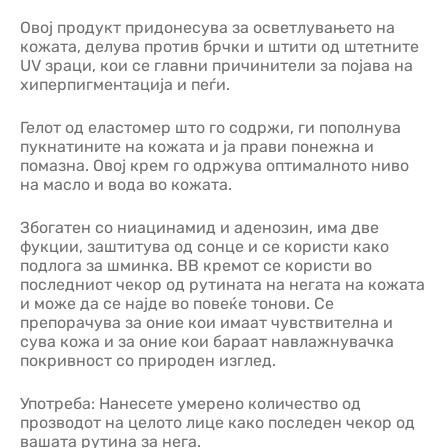
Овој продукт придонесува за осветлувањето на
кожата, делува против брчки и штити од штетните
UV зраци, кои се главни причинители за појава на
хиперпигментација и пеѓи.
Гелот од еластомер што го содржи, ги пополнува
пукнатините на кожата и ја прави понежна и
помазна. Овој крем го одржува оптималното ниво
на масло и вода во кожата.
Збогатен со ниацинамид и аденозин, има две
фукции, заштитува од сонце и се користи како
подлога за шминка. BB кремот се користи во
последниот чекор од рутината на негата на кожата
и може да се најде во повеќе тонови. Се
препорачува за оние кои имаат чувствителна и
сува кожа и за оние кои бараат навлажнувачка
покривност со природен изглед.
Употреба: Нанесете умерено количество од
прозводот на целото лице како последен чекор од
вашата рутина за нега.