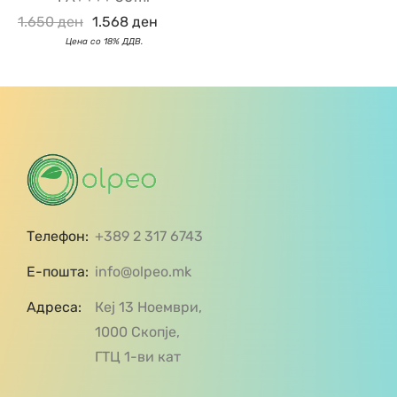
1.650
ден
1.568
ден
Телефон:
+389 2 317 6743
Е-пошта:
info@olpeo.mk
Адреса:
Кеј 13 Ноември,
1000 Скопје,
ГТЦ 1-ви кат