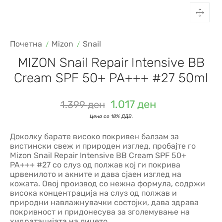
Почетна
Mizon
Snail
MIZON Snail Repair Intensive BB
Cream SPF 50+ PA+++ #27 50ml
1.017
ден
1.399
ден
Доколку барате високо покривен балзам за
вистински свеж и природен изглед, пробајте го
Mizon Snail Repair Intensive BB Cream SPF 50+
PA+++ #27 со слуз од полжав кој ги покрива
црвенилото и акните и дава сјаен изглед на
кожата. Овој производ со нежна формула, содржи
висока концентрација на слуз од полжав и
природни навлажнувачки состојки, дава здрава
покривност и придонесува за зголемување на
хидратацијата на лицето.