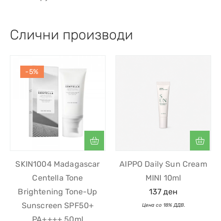
Слични производи
-5%
SKIN1004 Madagascar
AIPPO Daily Sun Cream
Centella Tone
MINI 10ml
Brightening Tone-Up
137
ден
Sunscreen SPF50+
PA++++ 50ml