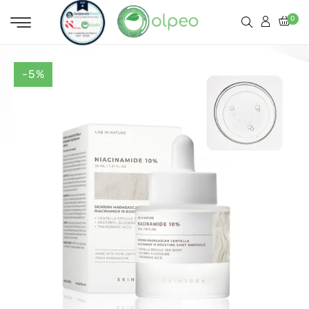
0
-5%