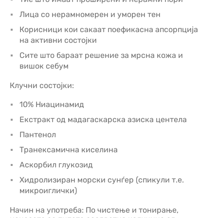
Лица со нерамномерен и уморен тен
Корисници кои сакаат поефикасна апсорпција
на активни состојки
Сите што бараат решение за мрсна кожа и
вишок себум
Клучни состојки:
10% Ниацинамид
Екстракт од мадагаскарска азиска центела
Пантенол
Транексамична киселина
Аскорбил глукозид
Хидролизиран морски сунѓер (спикули т.е.
микроиглички)
Начин на употреба: По чистење и тонирање,