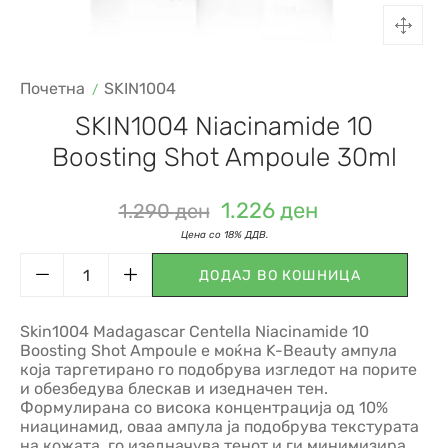
Почетна
SKIN1004
SKIN1004 Niacinamide 10
Boosting Shot Ampoule 30ml
1.226
ден
1.290
ден
ДОДАЈ ВО КОШНИЦА
Skin1004 Madagascar Centella Niacinamide 10
Boosting Shot Ampoule е моќна K-Beauty ампула
која таргетирано го подобрува изгледот на порите
и обезбедува блескав и изедначен тен.
Формулирана со висока концентрација од 10%
ниацинамид, оваа ампула ја подобрува текстурата
на кожата, го изедначува тенот и ги минимизира