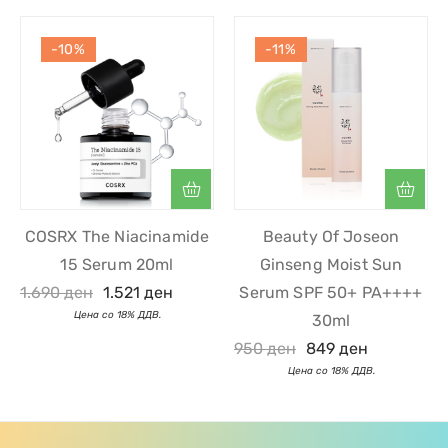
-10%
-11%
COSRX The Niacinamide
Beauty Of Joseon
15 Serum 20ml
Ginseng Moist Sun
1.690
ден
1.521
ден
Serum SPF 50+ PA++++
30ml
950
ден
849
ден