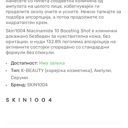
нанесете со пипета соодветна количина од
ампулата на целото лице, избегнувајќи ги
пределите околу очите и усните. Нежно тапкајте за
подобра апсорпција, а потоа продолжете со
хидратантен крем.
Skin1004 Niacinamide 10 Boosting Shot е клинички
докажано безбеден за чувствителна кожа, без
иритации, и нуди 132.8% поголема апсорпција на
активните состојки споредено со стандардни
формули без спикули.
Достапност:
Има залиха
Тип:
K-BEAUTY (корејска козметика)
,
Ампули
,
Серуми
Бренд:
SKIN1004