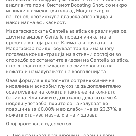
видливите пори. Системот Boosting Shot, со микро-
иглички и азиска центела од Мадагаскар и
пантенол, овозможува длабока апсорпција и
максимална ефикасност.
Мадагаскарската Centella asiatica се разликува од
другите видови Centella поради уникатната
средина во која расте. Климата и почвата на
Мадагаскар придонесуваат таа да има многу
поголема концентрација на активни состојки во
споредба со останатите видови на Centella asiatica,
што ја прави поефикасна во смирувањето на
кожата и намалувањето на воспаленијата.
Оваа формула е дополнета со транексамична
киселина и аскорбил глукозид за дополнително
осветлување на кожата и јакнење на кожната
бариера. Клинички е докажано дека со само 4
недели употреба, порите се намалуваат во
површина за 60.88% и во длабочина за 23.37%, а
кожата станува мазна, сјајна и здрава.
Овој производ е идеален за:
Тие што имаат проширени и нерамни пори