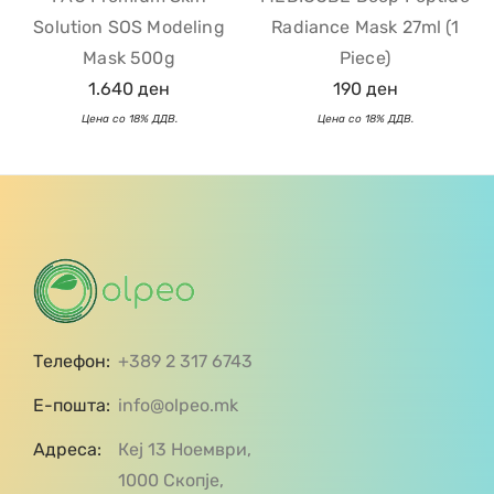
Solution SOS Modeling
Radiance Mask 27ml (1
Mask 500g
Piece)
1.640
ден
190
ден
Телефон:
+389 2 317 6743
Е-пошта:
info@olpeo.mk
Адреса:
Кеј 13 Ноември,
1000 Скопје,