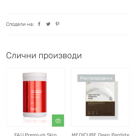
Сподели на:
Слични производи
Распродадено
FAU Premium Skin
MEDICUBE Deep Peptide