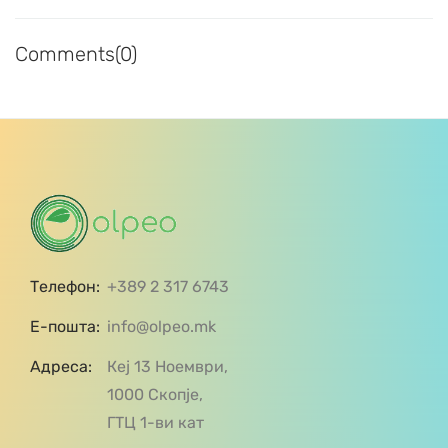
Comments(0)
Телефон:
+389 2 317 6743
Е-пошта:
info@olpeo.mk
Адреса:
Кеј 13 Ноември,
1000 Скопје,
ГТЦ 1-ви кат