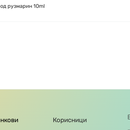
 од рузмарин 10ml
инкови
Корисници