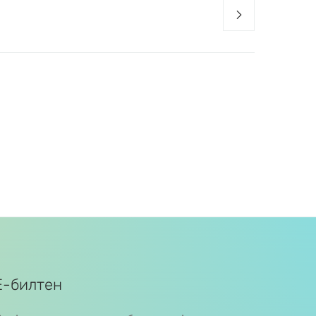
Е-билтен