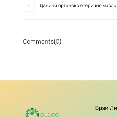
Данини органско етерично масло
Comments(0)
Брзи Л