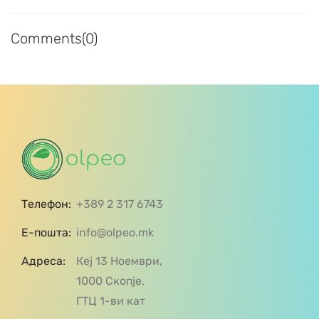
Comments(0)
Телефон:
+389 2 317 6743
Е-пошта:
info@olpeo.mk
Адреса:
Кеј 13 Ноември,
1000 Скопје,
ГТЦ 1-ви кат