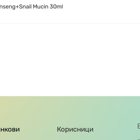
inseng+Snail Mucin 30ml
инкови
Корисници