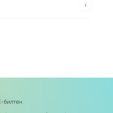
Е-билтен