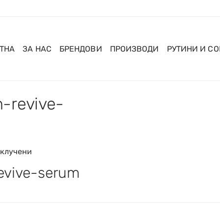
ТНА
ЗА НАС
БРЕНДОВИ
ПРОИЗВОДИ
РУТИНИ И С
-revive-
склучени
evive-serum