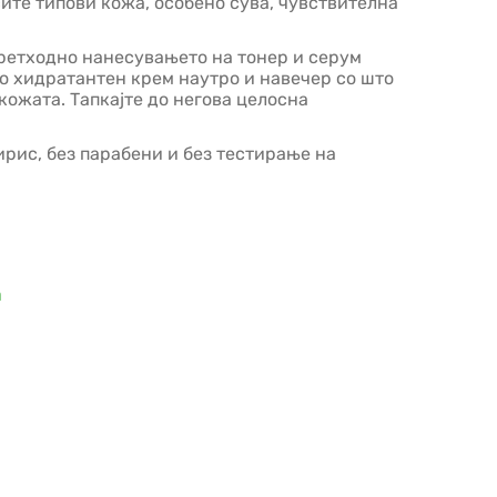
сите типови кожа, особено сува, чувствителна
.
претходно нанесувањето на тонер и серум
ко хидратантен крем наутро и навечер со што
 кожата. Тапкајте до негова целосна
ирис, без парабени и без тестирање на
а