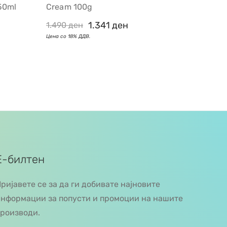
50ml
Cream 100g
1.341
ден
1.490
ден
Е-билтен
ријавете се за да ги добивате најновите
нформации за попусти и промоции на нашите
роизводи.