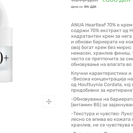
ANUA Heartleaf 70% е к
рем
содржи
70% екстракт од He
хидратантен крем за нега 
и обнови бариерата на ко
овој богат крем без мири
немасен, хранлив финиш.
често се претпочита
за см
обновување
на влагата во
Клучни карактеристики и 
-Висока концентрација на 
од Houttuynia Cordata, к
придобивки за иритирана
-Обновување на бариерата
(витамин B5) за зајакнува
-Текстура и чувство:
Лукс
лесно се впива во кожата
хранлив,
не се чувствува 