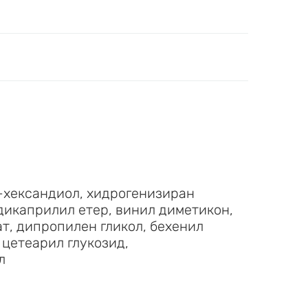
,2-хександиол, хидрогенизиран
дикаприлил етер, винил диметикон,
ат, дипропилен гликол, бехенил
цетеарил глукозид,
л