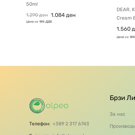
50ml
DEAR, K
1.084
ден
1.290
ден
Cream 
1.560
д
Брзи Л
За нас
Телефон:
+389 2 317 6743
Производ