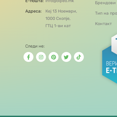
Е-пошта:
info@olpeo.mk
Брендови
Адреса:
Кеј 13 Ноември,
Тип на пр
1000 Скопје,
Контакт
ГТЦ 1-ви кат
Следи не: