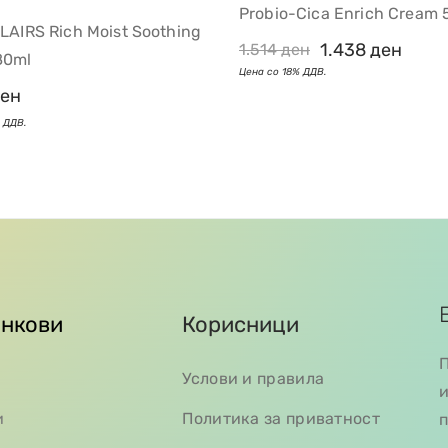
Probio-Cica Enrich Cream 
LAIRS Rich Moist Soothing
1.438
ден
1.514
ден
80ml
ен
инкови
Корисници
П
Услови и правила
и
и
Политика за приватност
п