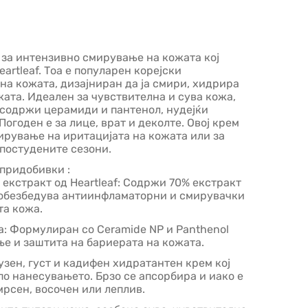
 за интензивно смирување на кожата
кој
artleaf. Тоа е
популарен корејски
на кожата, дизајниран да ја смири, хидрира
жата. Идеален за чувствителна и сува кожа,
с содржи церамиди и пантенол, нудејќи
Погоден е за лице, врат и деколте. Овој крем
ирување на иритацијата на кожата или за
 постудените сезони.
придобивки :
екстракт од Heartleaf: Содржи 70% екстракт
ој обезбедува антиинфламаторни и смирувачки
та кожа.
: Формулиран со Ceramide NP и Panthenol
ње и заштита на бариерата на кожата.
узен, густ и кадифен
хидратантен
крем кој
 по нанесувањето.
Брзо се апсорбира и
иако е
мрсен, восочен или леплив.