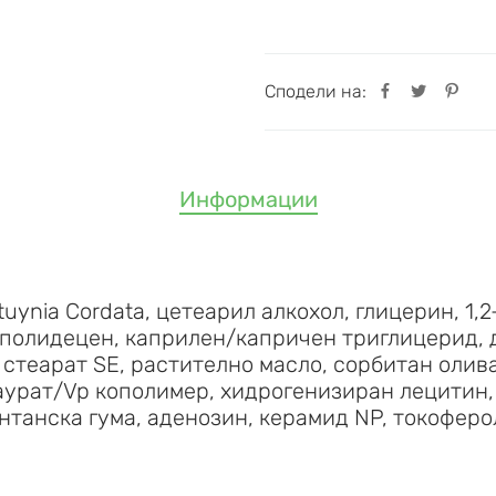
Сподели на:
Информации
uynia Cordata, цетеарил алкохол, глицерин, 1
 полидецен, каприлен/капричен триглицерид, 
 стеарат SE, растително масло, сорбитан олив
урат/Vp кополимер, хидрогенизиран лецитин, 
нтанска гума, аденозин, керамид NP, токоферо