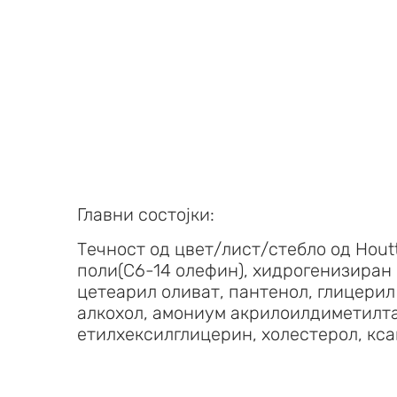
Главни состојки:
Течност од цвет/лист/стебло од Houtt
поли(C6-14 олефин), хидрогенизиран
цетеарил оливат, пантенол, глицерил
алкохол, амониум акрилоилдиметилта
етилхексилглицерин, холестерол, кса