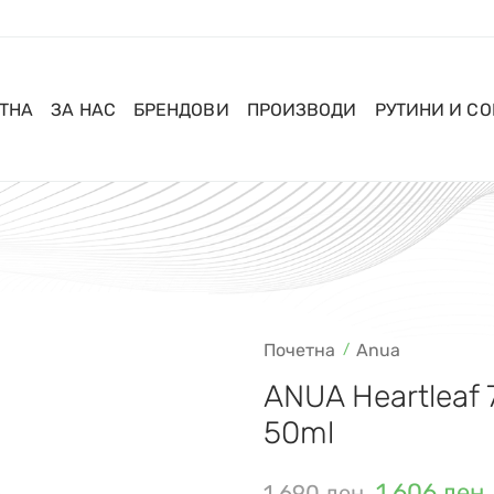
ТНА
ЗА НАС
БРЕНДОВИ
ПРОИЗВОДИ
РУТИНИ И С
Почетна
Anua
ANUA Heartleaf 
50ml
1.606
ден
1.690
ден