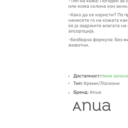
-Тип на кожа: Погоден за 
или кожа склона кон акни
-Како да се користи? По 
нанесете го на кожата ка
ќе ја задржите влагата на
апсорпција.
-Безбедна формула: Без м
животни.
Достапност:
Нема залих
Тип:
Креми/Лосиони
Бренд:
Anua