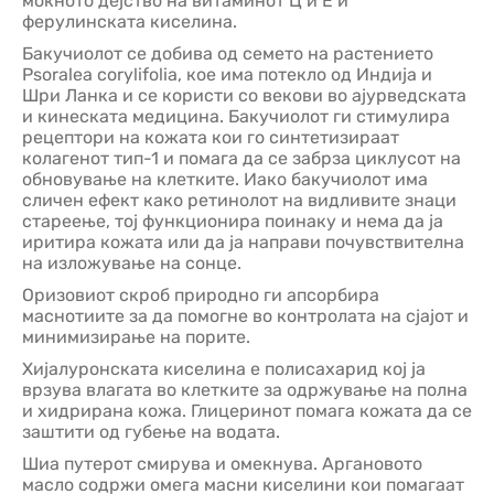
моќното дејство на витаминот Ц и Е и
ферулинската киселина.
Бакучиолот се добива од семето на растението
Psoralea corylifolia, кое има потекло од Индија и
Шри Ланка и се користи со векови во ајурведската
и кинеската медицина. Бакучиолот ги стимулира
рецептори на кожата кои го синтетизираат
колагенот тип-1 и помага да се забрза циклусот на
обновување на клетките. Иако бакучиолот има
сличен ефект како ретинолот на видливите знаци
стареење, тој функционира поинаку и нема да ја
иритира кожата или да ја направи почувствителна
на изложување на сонце.
Оризовиот скроб природно ги апсорбира
маснотиите за да помогне во контролата на сјајот и
минимизирање на порите.
Хијалуронската киселина е полисахарид кој ја
врзува влагата во клетките за одржување на полна
и хидрирана кожа. Глицеринот помага кожата да се
заштити од губење на водата.
Шиа путерот смирува и омекнува. Аргановото
масло содржи омега масни киселини кои помагаат