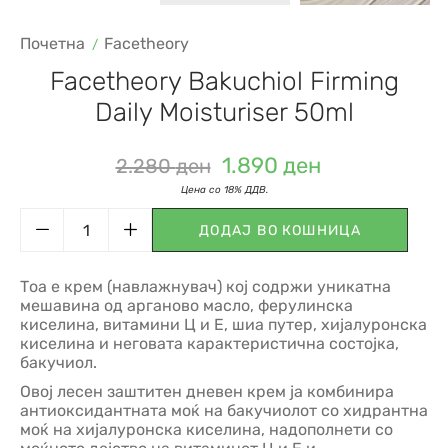
Почетна
Facetheory
Facetheory Bakuchiol Firming
Daily Moisturiser 50ml
1.890
ден
2.280
ден
ДОДАЈ ВО КОШНИЦА
Тоа е крем (навлажнувач) кој содржи уникатна
мешавина од арганово масло, ферулинска
киселина, витамини Ц и Е, шиа путер, хијалуронска
киселина и неговата карактеристична состојка,
бакучиол.
Овој лесен заштитен дневен крем ја комбинира
антиоксидантната моќ на бакучиолот со хидрантна
моќ на хијалуронска киселина, надополнети со