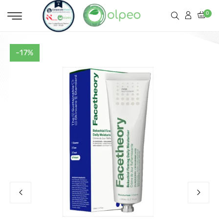
0
-17%