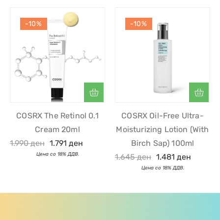
-10%
-10%
COSRX The Retinol 0.1
COSRX Oil-Free Ultra-
Cream 20ml
Moisturizing Lotion (with
1.990
ден
1.791
ден
Birch Sap) 100ml
1.645
ден
1.481
ден