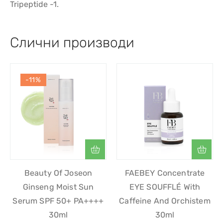
Tripeptide -1.
Слични производи
-11%
Beauty Of Joseon
FAEBEY Concentrate
Ginseng Moist Sun
EYE SOUFFLÉ With
Serum SPF 50+ PA++++
Caffeine And Orchistem
30ml
30ml