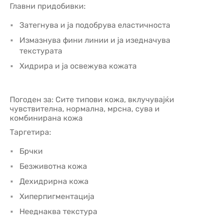
Главни придобивки:
Затегнува и ја подобрува еластичноста
Измазнува фини линии и ја изедначува
текстурата
Хидрира и ја освежува кожата
Погоден за: Сите типови кожа, вклучувајќи
чувствителна, нормална, мрсна, сува и
комбинирана кожа
Таргетира:
Брчки
Безживотна кожа
Дехидрирна кожа
Хиперпигментација
Нееднаква текстура