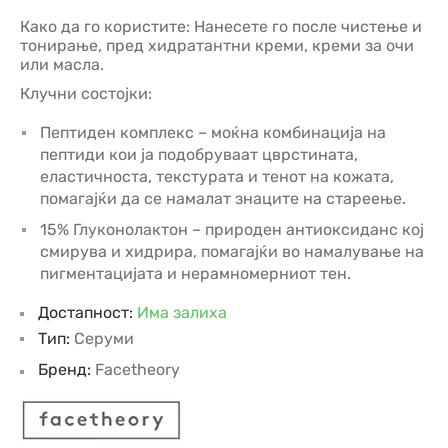
Како да го користите: Нанесете го после чистење и
тонирање, пред хидратантни креми, креми за очи
или масла.
Клучни состојки:
Пептиден комплекс – моќна комбинација на
пептиди кои ја подобруваат цврстината,
еластичноста, текстурата и тенот на кожата,
помагајќи да се намалат знаците на стареење.
15% Глуконолактон – природен антиоксиданс кој
смирува и хидрира, помагајќи во намалување на
пигментацијата и нерамномерниот тен.
Достапност:
Има залиха
Тип:
Серуми
Бренд:
Facetheory