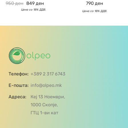
950
ден
849
ден
790
ден
Телефон:
+389 2 317 6743
Е-пошта:
info@olpeo.mk
Адреса:
Кеј 13 Ноември,
1000 Скопје,
ГТЦ 1-ви кат