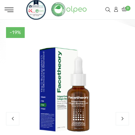
0
-19%